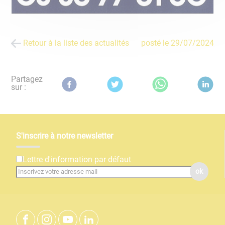
Retour à la liste des actualités
posté le
29/07/2024
Partagez
sur :
S'inscrire à notre newsletter
Lettre d'information par défaut
ok