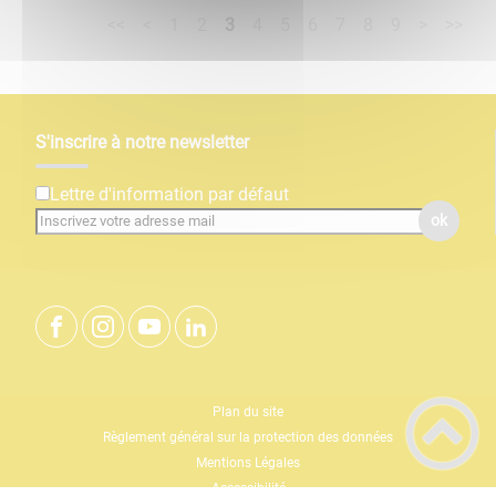
<<
<
1
2
3
4
5
6
7
8
9
>
>>
S'inscrire à notre newsletter
Lettre d'information par défaut
ok
Plan du site
Règlement général sur la protection des données
Mentions Légales
Accessibilité