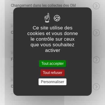
Changement dans les collectes des OM
...
Actualités
Ce site utilise des
Coupure de courant
cookies et vous donne
le contrôle sur ceux
...
que vous souhaitez
activer
Actualités
Fermeture exceptionnelle de la mairie
Tout accepter
...
Tout refuser
Actualités
Personnaliser
Coupure de courant pour travaux
...