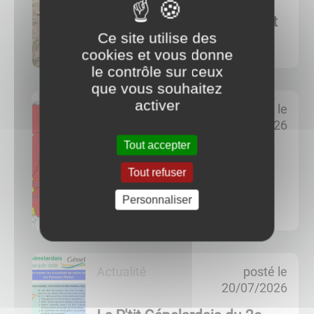
Sécheresse et abreuvement
Ce site utilise des
Sécheresse et abreuvement ...
cookies et vous donne
le contrôle sur ceux
que vous souhaitez
activer
Actualité
posté le
27/07/2026
Tout accepter
Restriction temporaire de
certains usages de l’eau
Tout refuser
Restriction temporaire de certains
Personnaliser
usages de l’eau ...
Actualité
posté le
20/07/2026