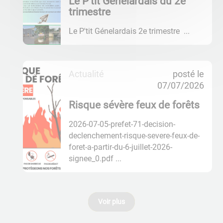
Le P'tit Génelardais du 2e
trimestre
Le P'tit Génelardais 2e trimestre ...
Actualité
posté le
07/07/2026
Risque sévère feux de forêts
2026-07-05-prefet-71-decision-
declenchement-risque-severe-feux-de-
foret-a-partir-du-6-juillet-2026-
signee_0.pdf ...
Voir plus