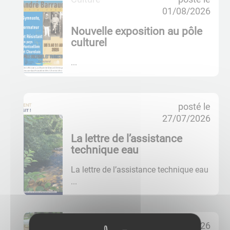
a
01/08/2026
c
t
Nouvelle exposition au pôle
u
culturel
a
l
...
i
t
é
posté le
s
27/07/2026
a
ff
La lettre de l’assistance
i
technique eau
c
h
La lettre de l’assistance technique eau
é
...
e
s
posté le
27/07/2026