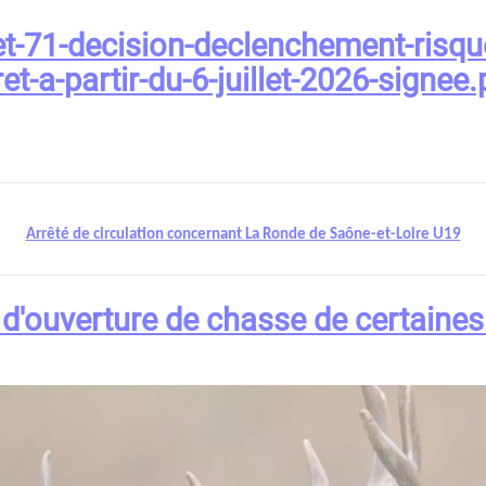
t-71-decision-declenchement-risqu
ret-a-partir-du-6-juillet-2026-signee.
Arrêté de circulation concernant La Ronde de Saône-et-Loire U19
 d'ouverture de chasse de certaine