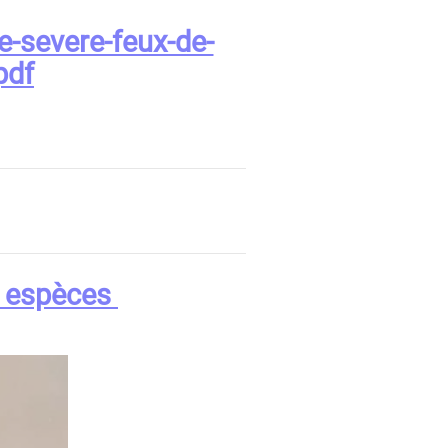
e-severe-feux-de-
pdf
s espèces