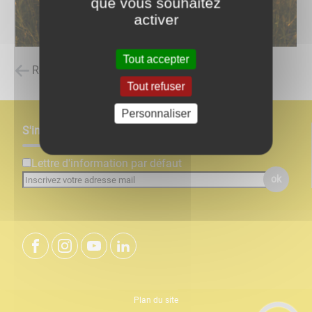
que vous souhaitez
activer
Tout accepter
Retour à la liste des carnets d'adresses
Tout refuser
Personnaliser
S'inscrire à notre newsletter
Lettre d'information par défaut
ok
Plan du site