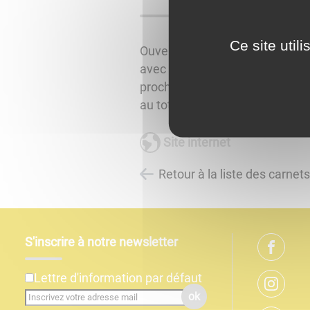
Ce site util
Ouvert toute l'année. 5 chambr
avec table d'hôtes. Une suite 
proche du canal du Centre. Ca
au total
Site internet
Retour à la liste des carnet
S'inscrire à notre newsletter
Lettre d'information par défaut
ok