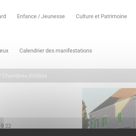
ard
Enfance / Jeunesse
Culture et Patrimoine
reux
Calendrier des manifestations
F'Chambres d'Hôtes
58 30