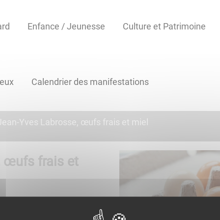
ard
Enfance / Jeunesse
Culture et Patrimoine
reux
Calendrier des manifestations
Jean-Yves Labrosse, œufs frais et miel
œufs frais et