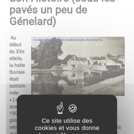
pavés un peu de
Génelard)
Au
début
du XXe
siècle,
la halte
fluviale
était
surnom
mée
« Le
quai des pavés de Paris » . En effet, c'est à partir de
1905 que les pavés en bois des rues de Paris,
Ce site utilise des
glissants en cas de pluie et peu hygiéniques, sont
cookies et vous donne
remplacés peu à peu par des pavés en pierre. Extraits