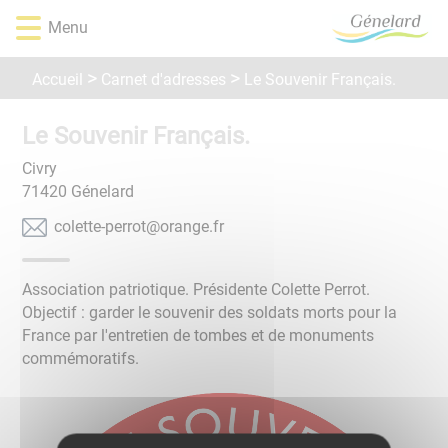
Lien
Lien
Lien
Lien
Panneau de gestion des cookies
Menu
d'accès
d'accès
d'accès
d'accès
rapide
rapide
rapide
rapide
Carnet d'adresses
Accueil
Le Souvenir Français.
au
au
à
au
menu
contenu
la
pied
principal
recherche
de
Le Souvenir Français.
page
Civry
71420
Génelard
rf.egnaro@torrep-etteloc
Association patriotique. Présidente Colette Perrot.
Objectif : garder le souvenir des soldats morts pour la
France par l'entretien de tombes et de monuments
commémoratifs.