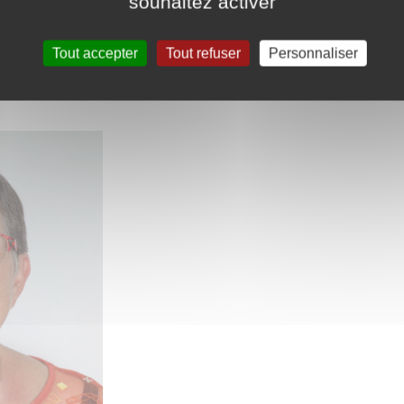
souhaitez activer
yrille GILOT 2e adjoint chargé des finances et des trava
Tout accepter
Tout refuser
Personnaliser