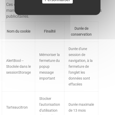
Ces cookies permettent au site de fonctionner de
manière optimale et ils ne sont pas utilisés à des fins
publicitaires.
Durée de
Nom du cookie
Finalité
conservation
Durée d'une
Mémoriser la
session de
AlertBool --
fermeture du
navigation, à la
Stockée dans le
popup
fermeture de
sessionStorage
message
l'onglet les
important
données sont
effacées
Stocker
l'autorisation
Durée maximale
Tarteaucitron
d'utilisation
de 13 mois